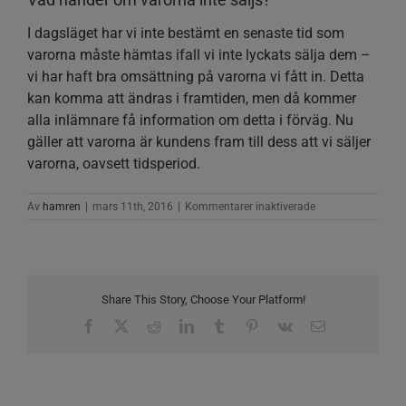
I dagsläget har vi inte bestämt en senaste tid som
varorna måste hämtas ifall vi inte lyckats sälja dem –
vi har haft bra omsättning på varorna vi fått in. Detta
kan komma att ändras i framtiden, men då kommer
alla inlämnare få information om detta i förväg. Nu
gäller att varorna är kundens fram till dess att vi säljer
varorna, oavsett tidsperiod.
för
Av
hamren
|
mars 11th, 2016
|
Kommentarer inaktiverade
Vad
händer
om
varorna
inte
Share This Story, Choose Your Platform!
säljs?
Facebook
X
Reddit
LinkedIn
Tumblr
Pinterest
Vk
E-
post