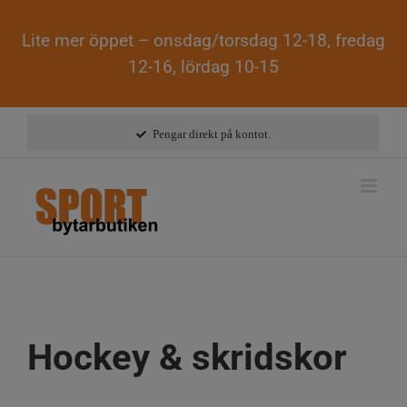
Lite mer öppet – onsdag/torsdag 12-18, fredag
12-16, lördag 10-15
Fortsätt
till
Pengar direkt på kontot.
innehållet
Hockey & skridskor