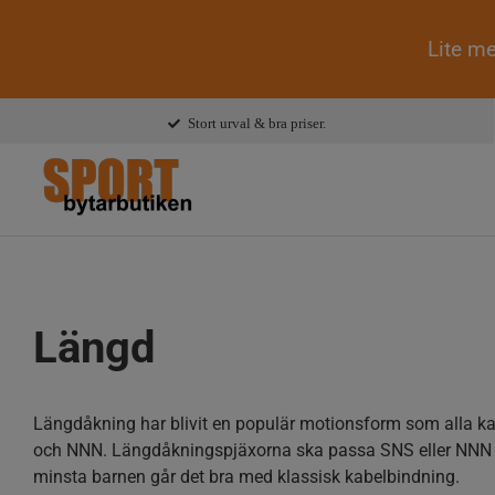
Lite me
Fortsätt
Stort urval & bra priser.
till
innehållet
Längd
Längdåkning har blivit en populär motionsform som alla ka
och NNN. Längdåkningspjäxorna ska passa SNS eller NNN b
minsta barnen går det bra med klassisk kabelbindning.