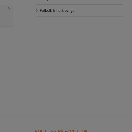
×
Fotboll, fritid & övrigt
FÖLJ OSS PÅ FACEBOOK