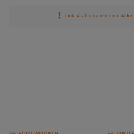
Tänk på att göra rent dina skidor 
SPORTBYTARBUTIKEN
PRODUKTE