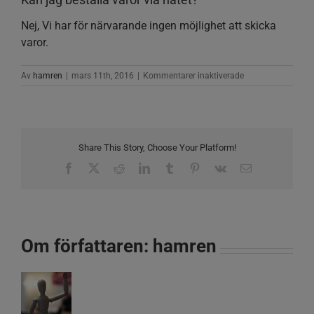
Nej, Vi har för närvarande ingen möjlighet att skicka
varor.
för
Av
hamren
|
mars 11th, 2016
|
Kommentarer inaktiverade
Kan
jag
beställa
varor
via
Share This Story, Choose Your Platform!
nätet?
Facebook
X
Reddit
LinkedIn
Tumblr
Pinterest
Vk
E-
post
Om författaren:
hamren