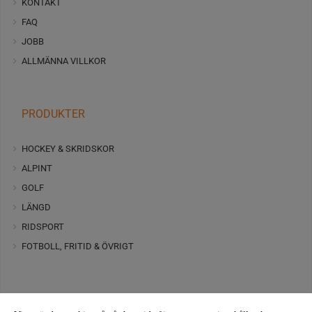
KONTAKT
FAQ
JOBB
ALLMÄNNA VILLKOR
PRODUKTER
HOCKEY & SKRIDSKOR
ALPINT
GOLF
LÄNGD
RIDSPORT
FOTBOLL, FRITID & ÖVRIGT