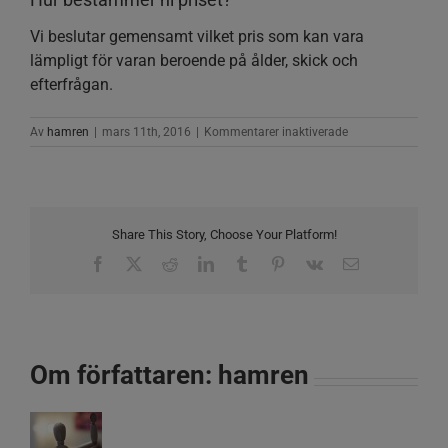
Vi beslutar gemensamt vilket pris som kan vara
lämpligt för varan beroende på ålder, skick och
efterfrågan.
för
Av
hamren
|
mars 11th, 2016
|
Kommentarer inaktiverade
Hur
bestämmer
ni
priset?
Share This Story, Choose Your Platform!
Facebook
X
Reddit
LinkedIn
Tumblr
Pinterest
Vk
E-
post
Om författaren:
hamren