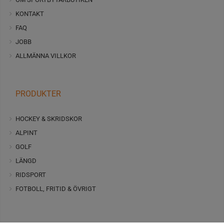
KONTAKT
FAQ
JOBB
ALLMÄNNA VILLKOR
PRODUKTER
HOCKEY & SKRIDSKOR
ALPINT
GOLF
LÄNGD
RIDSPORT
FOTBOLL, FRITID & ÖVRIGT