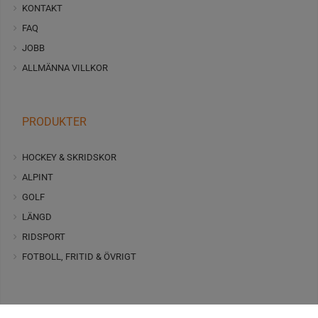
KONTAKT
FAQ
JOBB
ALLMÄNNA VILLKOR
PRODUKTER
HOCKEY & SKRIDSKOR
ALPINT
GOLF
LÄNGD
RIDSPORT
FOTBOLL, FRITID & ÖVRIGT