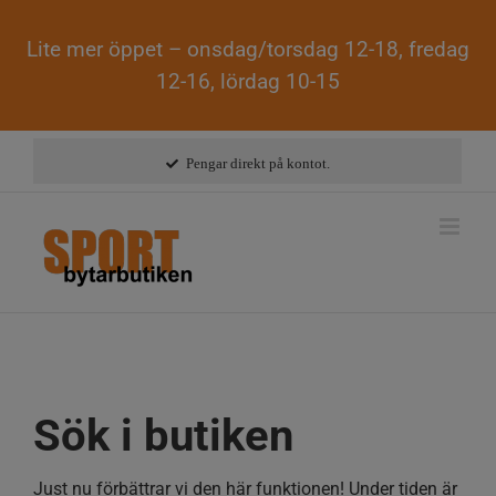
Lite mer öppet – onsdag/torsdag 12-18, fredag
12-16, lördag 10-15
Fortsätt
till
Pengar direkt på kontot.
innehållet
Sök i butiken
Just nu förbättrar vi den här funktionen! Under tiden är