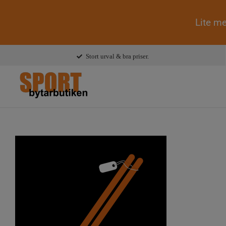
Lite me
Fortsätt
Stort urval & bra priser.
till
innehållet