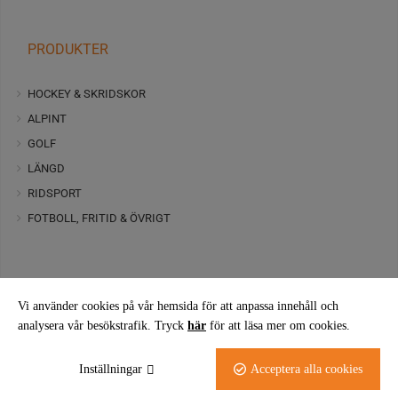
PRODUKTER
HOCKEY & SKRIDSKOR
ALPINT
GOLF
LÄNGD
RIDSPORT
FOTBOLL, FRITID & ÖVRIGT
Vi använder cookies på vår hemsida för att anpassa innehåll och
analysera vår besökstrafik. Tryck
här
för att läsa mer om cookies.
FÖLJ OSS PÅ FACEBOOK
Inställningar
Acceptera alla cookies