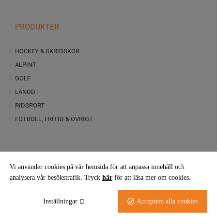
PRODUKTER
HOCKEY & SKRIDSKOR
ALPINT
GOLF
LÄNGD
RIDSPORT
FOTBOLL, FRITID & ÖVRIGT
Vi använder cookies på vår hemsida för att anpassa innehåll och
analysera vår besökstrafik. Tryck
här
för att läsa mer om cookies.
FÖLJ OSS PÅ FACEBOOK
Inställningar
Acceptera alla cookies