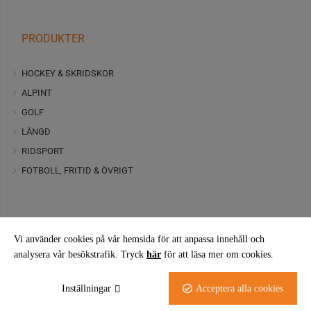
PRODUKTER
HOCKEY & SKRIDSKOR
ALPINT
GOLF
LÄNGD
RIDSPORT
FOTBOLL, FRITID & ÖVRIGT
Vi använder cookies på vår hemsida för att anpassa innehåll och
analysera vår besökstrafik. Tryck
här
för att läsa mer om cookies.
FÖLJ OSS PÅ FACEBOOK
Inställningar
Acceptera alla cookies