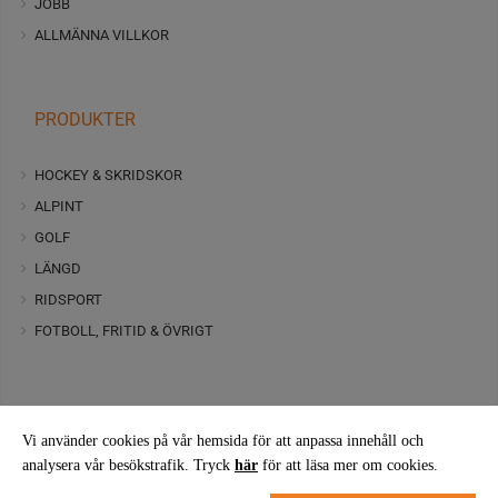
JOBB
ALLMÄNNA VILLKOR
PRODUKTER
HOCKEY & SKRIDSKOR
ALPINT
GOLF
LÄNGD
RIDSPORT
FOTBOLL, FRITID & ÖVRIGT
Vi använder cookies på vår hemsida för att anpassa innehåll och
analysera vår besökstrafik. Tryck
här
för att läsa mer om cookies.
FÖLJ OSS PÅ FACEBOOK