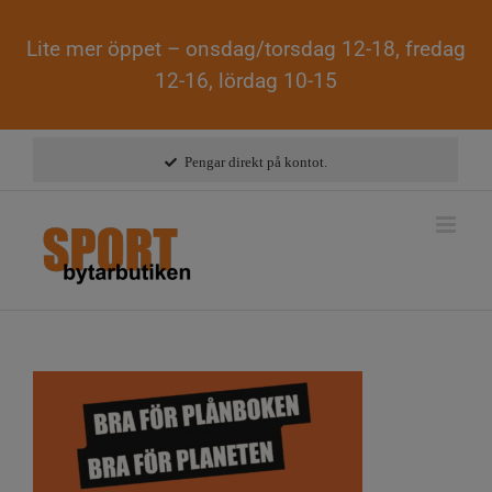
Lite mer öppet – onsdag/torsdag 12-18, fredag
12-16, lördag 10-15
Fortsätt
till
Pengar direkt på kontot.
innehållet