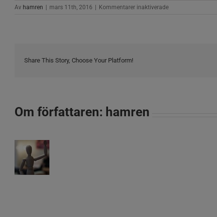
för
Av
hamren
|
mars 11th, 2016
|
Kommentarer inaktiverade
Jag
har
fått
ett
mail
om
Share This Story, Choose Your Platform!
att
jag
har
sålt
varor,
Om författaren:
hamren
men
jag
har
inte
fått
några
pengar.