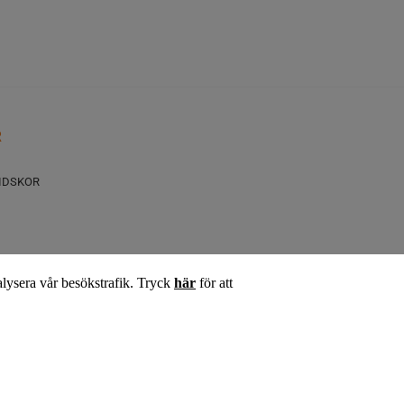
R
IDSKOR
alysera vår besökstrafik. Tryck
här
för att
ID & ÖVRIGT