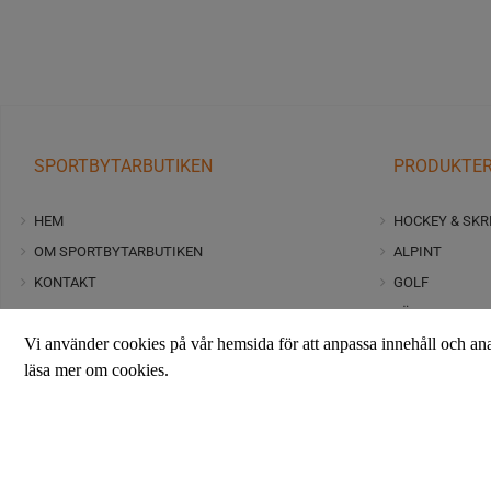
SPORTBYTARBUTIKEN
PRODUKTE
HEM
HOCKEY & SKR
OM SPORTBYTARBUTIKEN
ALPINT
KONTAKT
GOLF
FAQ
LÄNGD
Vi använder cookies på vår hemsida för att anpassa innehåll och an
JOBB
RIDSPORT
läsa mer om cookies.
ALLMÄNNA VILLKOR
FOTBOLL, FRIT
Copyright 2023 Sportbytarbutiken