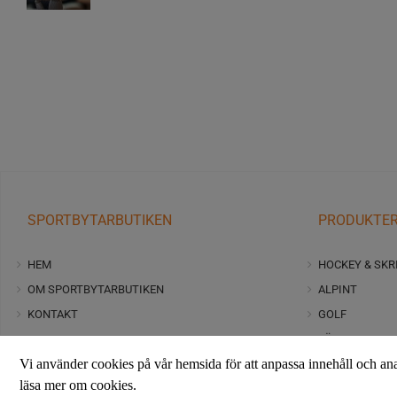
SPORTBYTARBUTIKEN
PRODUKTE
HEM
HOCKEY & SKR
OM SPORTBYTARBUTIKEN
ALPINT
KONTAKT
GOLF
FAQ
LÄNGD
Vi använder cookies på vår hemsida för att anpassa innehåll och an
JOBB
RIDSPORT
läsa mer om cookies.
ALLMÄNNA VILLKOR
FOTBOLL, FRIT