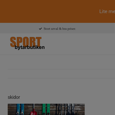
Lite me
Fortsätt
Stort urval & bra priser.
till
innehållet
skidor