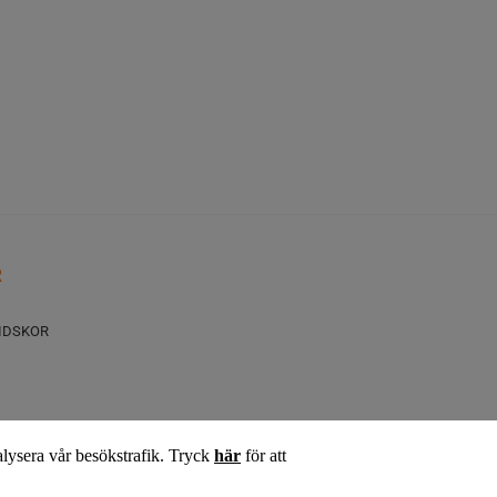
R
IDSKOR
alysera vår besökstrafik. Tryck
här
för att
ID & ÖVRIGT